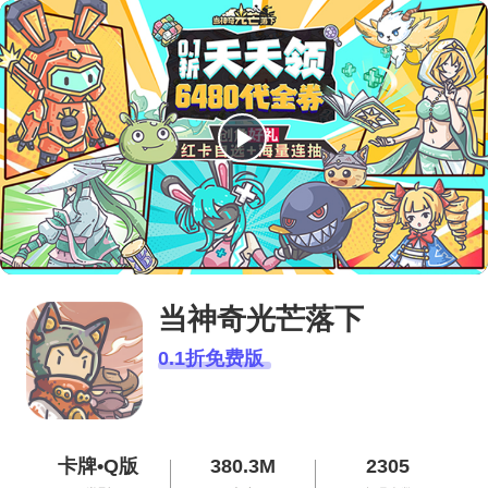
播
放
视
频
当神奇光芒落下
0.1折免费版
卡牌•Q版
380.3M
2305