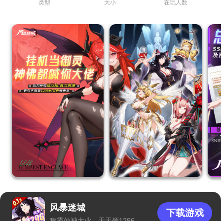
类型
大小
在玩人数
风暴迷城
下载游戏
称霸仙神大业，天天领1296代金