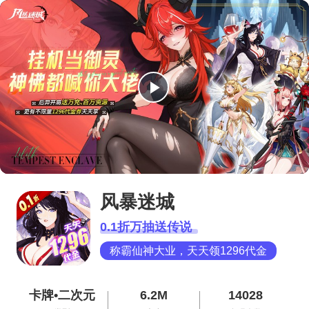
播
放
视
频
风暴迷城
0.1折万抽送传说
称霸仙神大业，天天领1296代金
卡牌•二次元
6.2M
14028