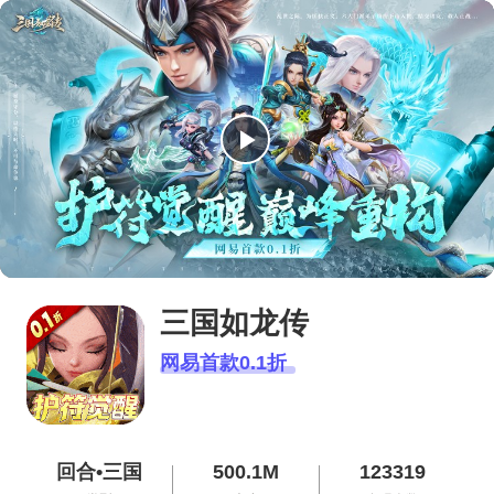
播
放
视
频
三国如龙传
网易首款0.1折
回合•三国
500.1M
123319