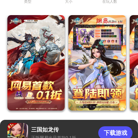
类型
大小
在玩人数
三国如龙传
下载游戏
正版网易出品首款0.1折