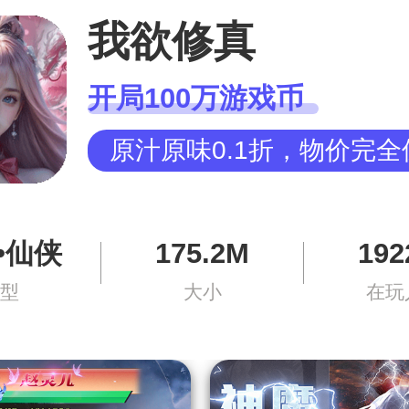
我欲修真
开局100万游戏币
原汁原味0.1折，物价完
•仙侠
175.2M
192
类型
大小
在玩