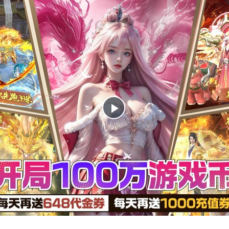
播
放
视
频