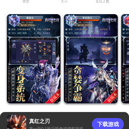
类型
大小
在玩人数
真红之刃
下载游戏
第一款0.1折正版奇迹授权游戏