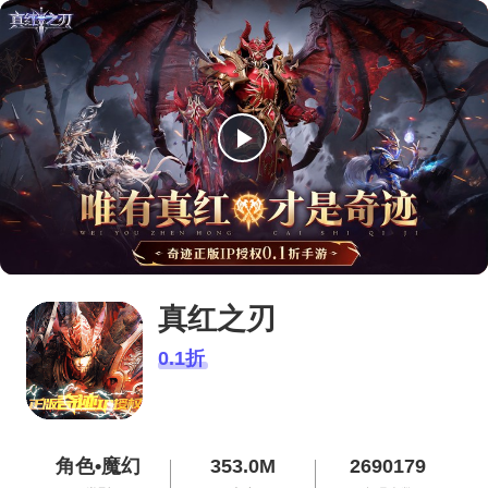
播
放
视
频
真红之刃
0.1折
角色•魔幻
353.0M
2690179